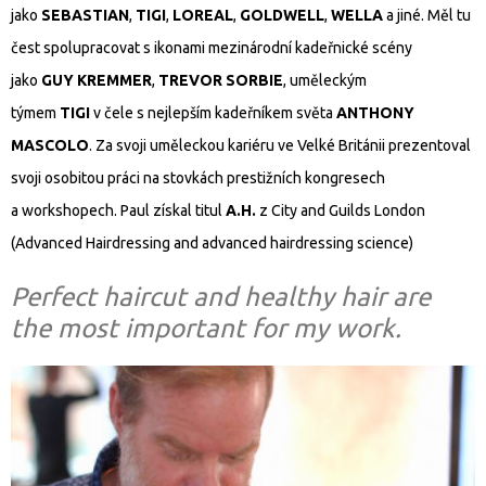
jako
SEBASTIAN
,
TIGI
,
LOREAL
,
GOLDWELL
,
WELLA
a jiné. Měl tu
čest spolupracovat s ikonami mezinárodní kadeřnické scény
jako
GUY KREMMER
,
TREVOR SORBIE
, uměleckým
týmem
TIGI
v čele s nejlepším kadeřníkem světa
ANTHONY
MASCOLO
. Za svoji uměleckou kariéru ve Velké Británii prezentoval
svoji osobitou práci na stovkách prestižních kongresech
a workshopech. Paul získal titul
A.H.
z City and Guilds London
(Advanced Hairdressing and advanced hairdressing science)
Perfect haircut and healthy hair are
the most important for my work.