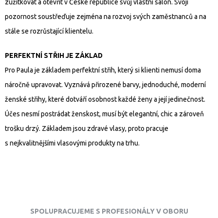
zužitkovat a otevřít v České republice svůj vlastní salon. Svoji
pozornost soustřeďuje zejména na rozvoj svých zaměstnanců a na
stále se rozrůstající klientelu.
PERFEKTNÍ STŘIH JE ZÁKLAD
Pro Paula je základem perfektní střih, který si klienti nemusí doma
náročně upravovat. Vyznává přirozené barvy, jednoduché, moderní
ženské střihy, které dotváří osobnost každé ženy a její jedinečnost.
Účes nesmí postrádat ženskost, musí být elegantní, chic a zároveň
trošku drzý. Základem jsou zdravé vlasy, proto pracuje
s nejkvalitnějšími vlasovými produkty na trhu.
SPOLUPRACUJEME S PROFESIONÁLY V OBORU