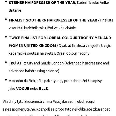
STEINER HAIRDRESSER OF THE YEAR
/ Kadeřník roku Velké
Británie
FINALIST SOUTHERN HAIRDRESSER OF THE YEAR
/ Finalista
v soutěži kadeřník roku jižní Velké Británie
TWICE FINALIST FOR LOREAL COLOUR TROPHY MEN AND
WOMEN UNITED KINGDOM
/ Dvakrát finalista v nejdéle trvající
kadeřnické soutěži na světě L’Oréal Colour Trophy
Titul A.H. z City and Guilds London (Advanced hairdressing and
advanced hairdressing science)
A mnoho dalších, dále pak stylingy pro zahraniční časopisy
jako
VOGUE
nebo
ELLE
.
Všechny tyto zkušenosti vnímá Paul jako velmi obohacující
a nezapomenutelné. Rozhodl se proto tyto několikaleté zkušenosti